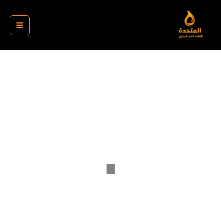
خطي
لى
لمحتوى
.