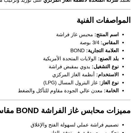
تعتمد
شركة المتحدة لأنظمة الغاز المركزي
على توريد وتركيب مح
المواصفات الفنية
اسم المنتج:
محبس غاز فراشة
المقاس:
3/4 بوصة
العلامة التجارية:
BOND
بلد الصنع:
الولايات المتحدة الأمريكية
نوع التشغيل:
يدوي بمقبض فراشة
الاستخدام:
أنظمة الغاز المركزي
نوع الغاز:
غاز البترول المسال (LPG)
الخامة:
معدن عالي الجودة مقاوم للتآكل والضغط
مميزات محابس غاز الفراشة BOND مقاس 3/4 بوصة
تصميم فراشة عملي لسهولة الفتح والإغلاق
تحكم سريع ودقيق في تدفق الغاز