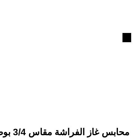
.
محابس غاز الفراشة مقاس 3/4 بوصة ماركة BOND صناعة أمريكية