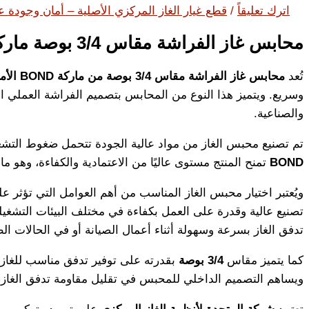
اترك تعليقاً
/
قطع غيار الغاز المركزي الأصلية – أمان وجودة عا
محابس غاز الفراشة مقاس 3/4 بوصة ماركة BOND صناعة أمريكية
تُعد
محابس غاز الفراشة مقاس 3/4 بوصة من ماركة BOND الأمريكية
وسريع. ويتميز هذا النوع من المحابس بتصميم الفراشة العملي الذ
والصناعية.
تم تصنيع محبس الغاز من مواد عالية الجودة تتحمل ضغوط التشغيل ا
BOND
تمنح المنتج مستوى عاليًا من الاعتمادية والكفاءة، وهو 
تصنيع عالية وقدرة على العمل بكفاءة في مختلف البيئات التشغي
تدفق الغاز بسرعة وسهولة أثناء أعمال الصيانة أو في الحالات الط
كما يتميز مقاس
3/4 بوصة
بقدرته على توفير تدفق مناسب للغاز
ويساهم التصميم الداخلي للمحبس في تقليل مقاومة تدفق الغاز، 